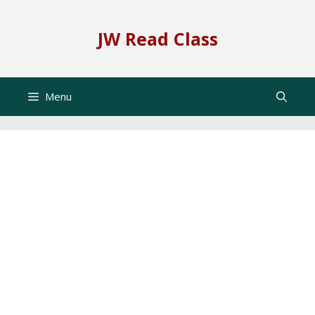
Skip
to
JW Read Class
content
Menu