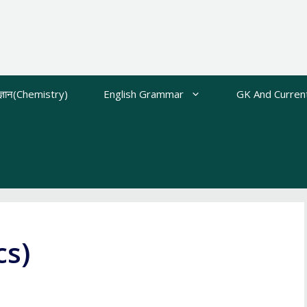
ज्ञान(Chemistry)
English Grammar
GK And Current
cs)