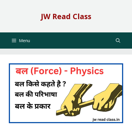
Skip
to
JW Read Class
content
Menu