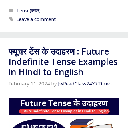
Categories
Tense(काल)
Leave a comment
फ्यूचर टेंस के उदाहरण : Future
Indefinite Tense Examples
in Hindi to English
February 11, 2024
by
JwReadClass24X7Times