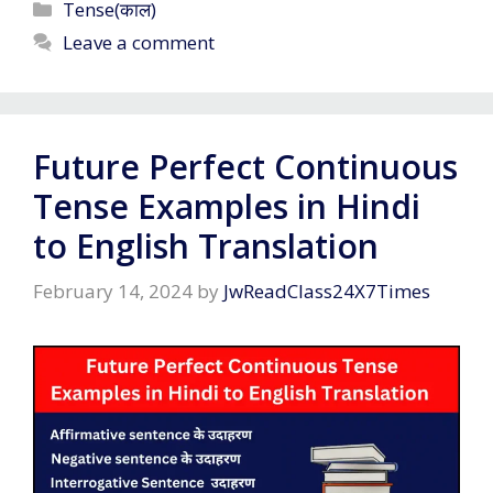
Categories
Tense(काल)
Leave a comment
Future Perfect Continuous
Tense Examples in Hindi
to English Translation
February 14, 2024
by
JwReadClass24X7Times