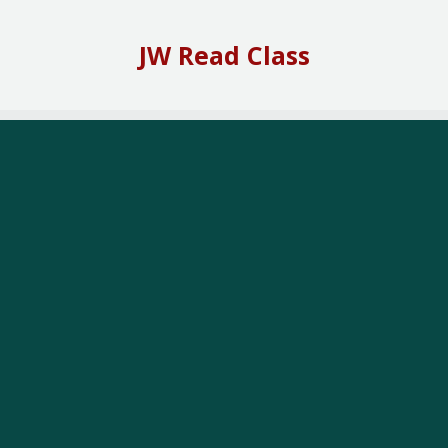
Skip
to
JW Read Class
content