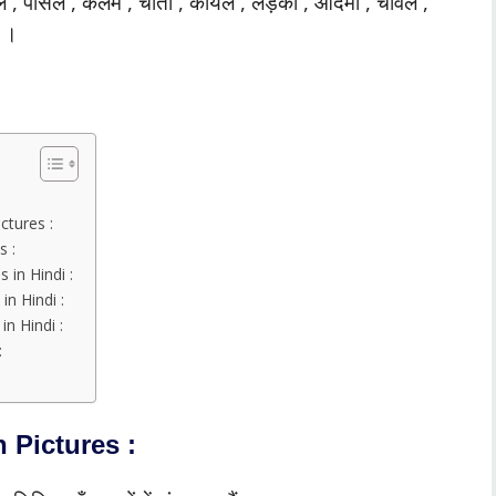
ीपल , पेंसिल , कलम , चीता , कोयल , लड़की , आदमी , चावल ,
दि ।
ctures :
 :
 in Hindi :
in Hindi :
n Hindi :
:
 Pictures :