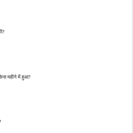
की?
स महीने में हुआ?
?