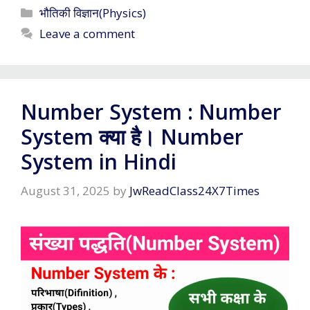
Categories
भौतिकी विज्ञान(Physics)
Leave a comment
Number System : Number
System क्या है। Number
System in Hindi
August 31, 2025
by
JwReadClass24X7Times